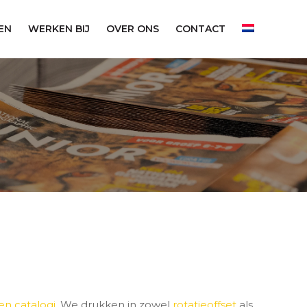
EN
WERKEN BIJ
OVER ONS
CONTACT
en catalogi
. We drukken in zowel
rotatieoffset
als