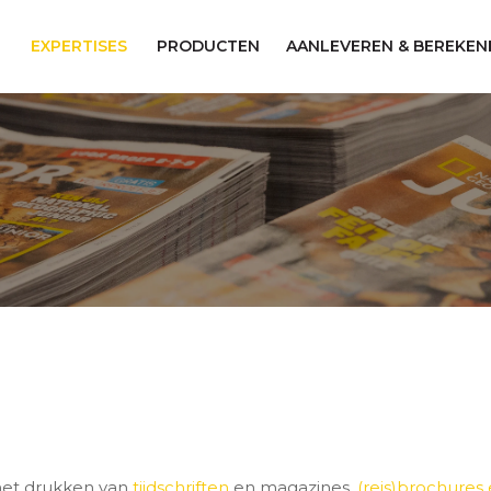
EXPERTISES
PRODUCTEN
AANLEVEREN & BEREKEN
 het drukken van
tijdschriften
en magazines,
(reis)brochures 