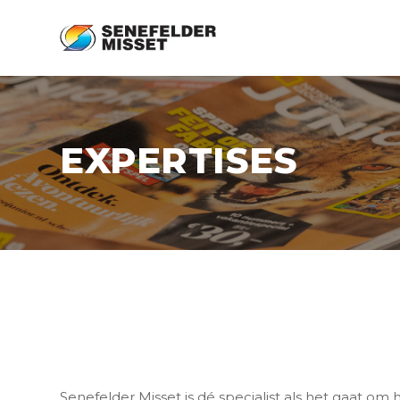
EXPERTISES
Senefelder Misset is dé specialist als het gaat om