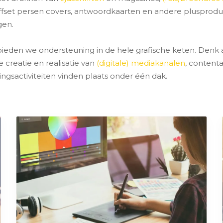
ffset persen covers, antwoordkaarten en andere plusprod
gen.
bieden we ondersteuning in de hele grafische keten. Denk
reatie en realisatie van
(digitale) mediakanalen
, content
ingsactiviteiten vinden plaats onder één dak.