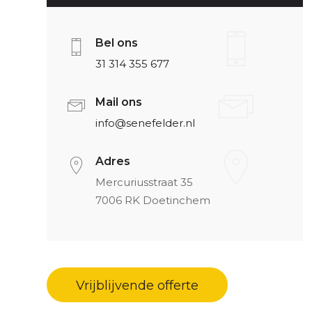
Bel ons
31 314 355 677
Mail ons
info@senefelder.nl
Adres
Mercuriusstraat 35
7006 RK Doetinchem
Vrijblijvende offerte