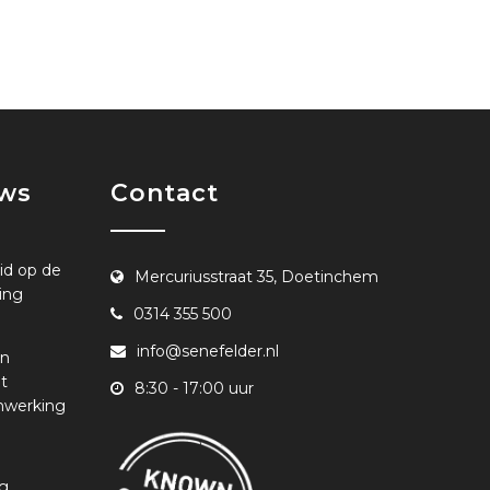
uws
Contact
id op de
Mercuriusstraat 35, Doetinchem
ing
0314 355 500
info@senefelder.nl
en
t
8:30 - 17:00 uur
nwerking
ng