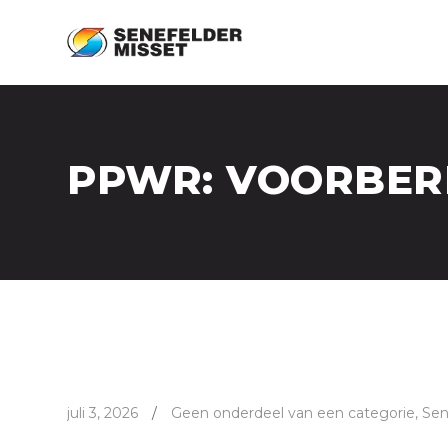
PPWR: VOORBERE
juli 3, 2026
/
Geen onderdeel van een categorie
,
Sen