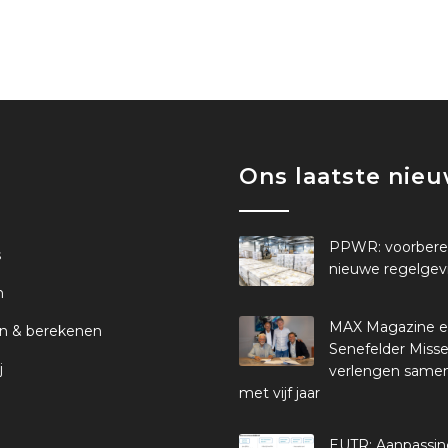
Ons laatste nie
PPWR: voorbere
s
nieuwe regelgev
n
MAX Magazine 
n & berekenen
Senefelder Misse
j
verlengen same
met vijf jaar
EUTR: Aanpassi