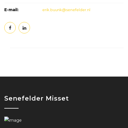
E-mail:
erik.buunk@senefelder.nl
Senefelder Misset