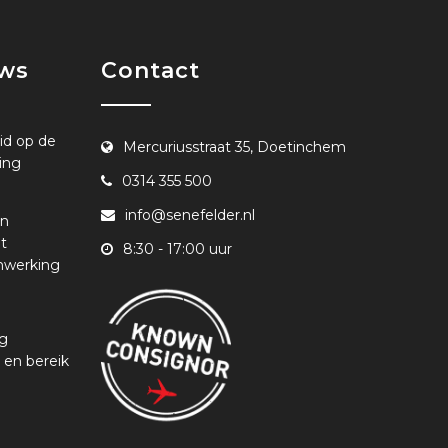
uws
Contact
id op de
Mercuriusstraat 35, Doetinchem
ing
0314 355 500
info@senefelder.nl
en
t
8:30 - 17:00 uur
nwerking
ng
 en bereik