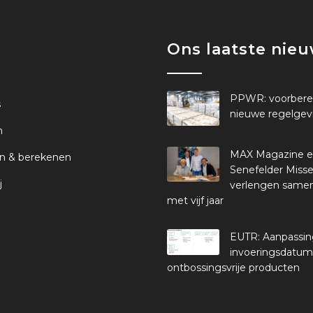
Ons laatste nie
PPWR: voorbere
s
nieuwe regelgev
n
MAX Magazine 
n & berekenen
Senefelder Misse
j
verlengen same
met vijf jaar
EUTR: Aanpassi
invoeringsdatum
ontbossingsvrije producten