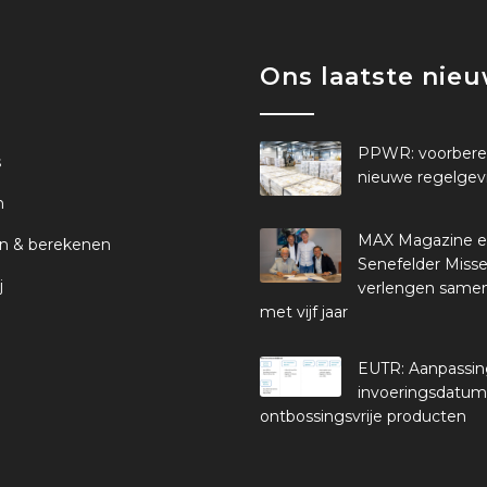
Ons laatste nie
PPWR: voorbere
s
nieuwe regelgev
n
MAX Magazine 
n & berekenen
Senefelder Misse
j
verlengen same
met vijf jaar
EUTR: Aanpassi
invoeringsdatum
ontbossingsvrije producten