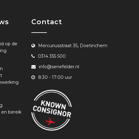
uws
Contact
id op de
Mercuriusstraat 35, Doetinchem
ing
0314 355 500
info@senefelder.nl
en
t
8:30 - 17:00 uur
nwerking
ng
 en bereik