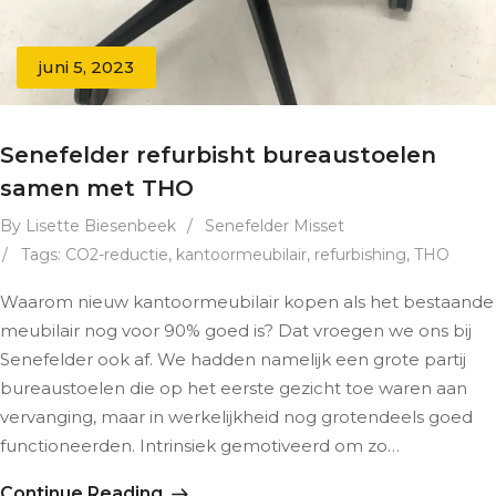
juni 5, 2023
Senefelder refurbisht bureaustoelen
samen met THO
By Lisette Biesenbeek
/
Senefelder Misset
/
Tags:
CO2-reductie
,
kantoormeubilair
,
refurbishing
,
THO
Waarom nieuw kantoormeubilair kopen als het bestaande
meubilair nog voor 90% goed is? Dat vroegen we ons bij
Senefelder ook af. We hadden namelijk een grote partij
bureaustoelen die op het eerste gezicht toe waren aan
vervanging, maar in werkelijkheid nog grotendeels goed
functioneerden. Intrinsiek gemotiveerd om zo…
Continue Reading