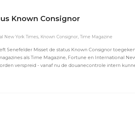
tatus Known Consignor
nal New York Times
,
Known Consignor
,
Time Magazine
eft Senefelder Misset de status Known Consignor toegeke
magazines als Time Magazine, Fortune en International Ne
t worden verspreid - vanaf nu de douanecontrole intern kun