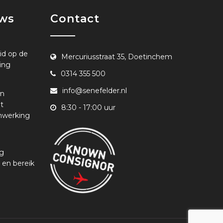
uws
Contact
id op de
Mercuriusstraat 35, Doetinchem
ing
0314 355 500
info@senefelder.nl
en
t
8:30 - 17:00 uur
nwerking
ng
 en bereik