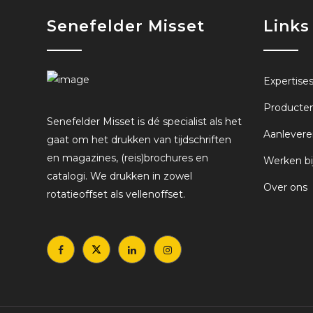
Senefelder Misset
Links
Expertise
Producte
Senefelder Misset is dé specialist als het
Aanlevere
gaat om het drukken van tijdschriften
en magazines, (reis)brochures en
Werken bi
catalogi. We drukken in zowel
Over ons
rotatieoffset als vellenoffset.