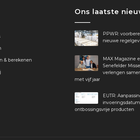
Ons laatste nie
PPWR: voorbere
s
nieuwe regelgev
n
MAX Magazine 
n & berekenen
Senefelder Misse
j
verlengen same
met vijf jaar
EUTR: Aanpassi
invoeringsdatum
ontbossingsvrije producten