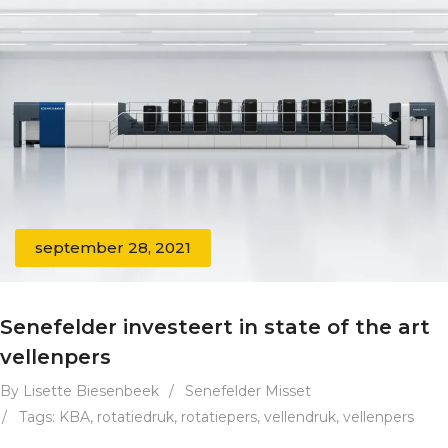
september 28, 2021
Senefelder investeert in state of the art
vellenpers
By Lisette Biesenbeek
/
Senefelder Misset
/
Tags:
KBA
,
rotatiedruk
,
rotatiepers
,
vellendruk
,
vellenpers