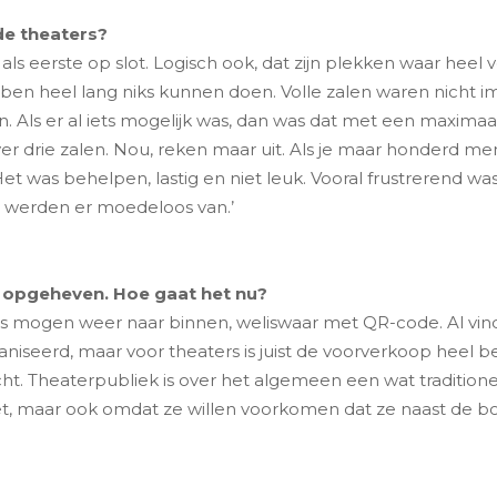
de theaters?
 eerste op slot. Logisch ook, dat zijn plekken waar heel 
bben heel lang niks kunnen doen. Volle zalen waren nicht i
 Als er al iets mogelijk was, dan was dat met een maximaa
ver drie zalen. Nou, reken maar uit. Als je maar honderd me
et was behelpen, lastig en niet leuk. Vooral frustrerend w
werden er moedeloos van.’
 opgeheven. Hoe gaat het nu?
 mogen weer naar binnen, weliswaar met QR-code. Al vinden
iseerd, maar voor theaters is juist de voorverkoop heel bel
. Theaterpubliek is over het algemeen een wat traditioneler
t, maar ook omdat ze willen voorkomen dat ze naast de boot