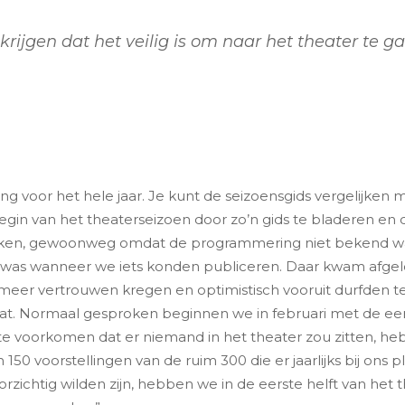
ijgen dat het veilig is om naar het theater te g
voor het hele jaar. Je kunt de seizoensgids vergelijken me
in van het theaterseizoen door zo’n gids te bladeren en de 
maken, gewoonweg omdat de programmering niet bekend wa
 was wanneer we iets konden publiceren. Daar kwam afgelo
r meer vertrouwen kregen en optimistisch vooruit durfden t
t. Normaal gesproken beginnen we in februari met de eerst
 te voorkomen dat er niemand in het theater zou zitten, h
0 voorstellingen van de ruim 300 die er jaarlijks bij ons 
voorzichtig wilden zijn, hebben we in de eerste helft van h