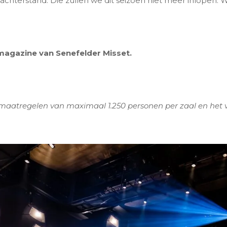
chterstand. Die zullen we dit seizoen niet meer inlopen. W
 magazine van Senefelder Misset.
 maatregelen van maximaal 1.250 personen per zaal en het 