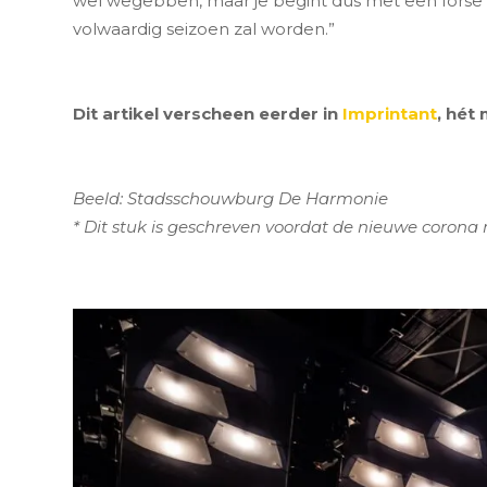
wel wegebben, maar je begint dus met een forse a
volwaardig seizoen zal worden.”
Dit artikel verscheen eerder in
Imprintant
, hét
Beeld: Stadsschouwburg De Harmonie
* Dit stuk is geschreven voordat de nieuwe corona