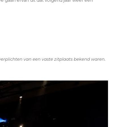
e gaan ervan uit dat volgend jaar weer een
verplichten van een vaste zitplaats bekend waren.