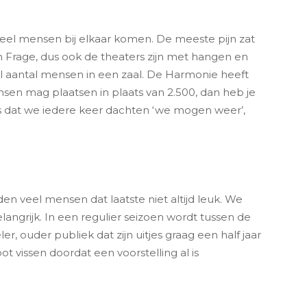
veel mensen bij elkaar komen. De meeste pijn zat
m Frage, dus ook de theaters zijn met hangen en
l aantal mensen in een zaal. De Harmonie heeft
nsen mag plaatsen in plaats van 2.500, dan heb je
as dat we iedere keer dachten ‘we mogen weer’,
 veel mensen dat laatste niet altijd leuk. We
angrijk. In een regulier seizoen wordt tussen de
, ouder publiek dat zijn uitjes graag een half jaar
 vissen doordat een voorstelling al is