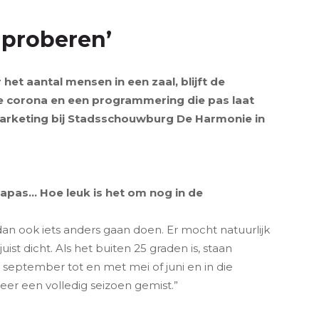
 proberen’
et aantal mensen in een zaal, blijft de
 corona en een programmering die pas laat
marketing bij Stadsschouwburg De Harmonie in
napas… Hoe leuk is het om nog in de
an ook iets anders gaan doen. Er mocht natuurlijk
ist dicht. Als het buiten 25 graden is, staan
eptember tot en met mei of juni en in die
r een volledig seizoen gemist.”