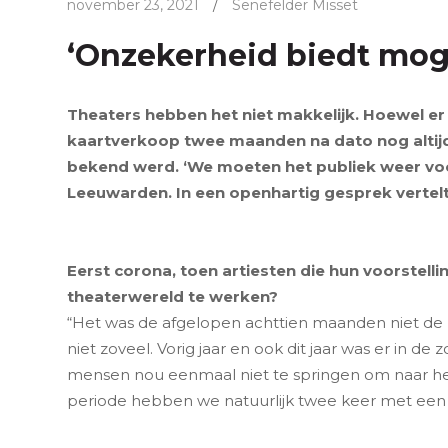
november 23, 2021
/
Senefelder Misset
‘Onzekerheid biedt mog
Theaters hebben het niet makkelijk. Hoewel er 
kaartverkoop twee maanden na dato nog altij
bekend werd. ‘We moeten het publiek weer voo
Leeuwarden. In een openhartig gesprek vertelt 
Eerst corona, toen artiesten die hun voorstel
theaterwereld te werken?
“Het was de afgelopen achttien maanden niet de l
niet zoveel. Vorig jaar en ook dit jaar was er in de
mensen nou eenmaal niet te springen om naar het
periode hebben we natuurlijk twee keer met een