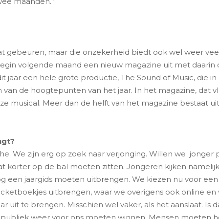
twee maanden.”
t gebeuren, maar die onzekerheid biedt ook wel weer vee
egin volgende maand een nieuw magazine uit met daarin 
 jaar een hele grote productie, The Sound of Music, die in
en van de hoogtepunten van het jaar. In het magazine, dat 
e musical. Meer dan de helft van het magazine bestaat uit
ngt?
che. We zijn erg op zoek naar verjonging. Willen we jonger 
ter op de bal moeten zitten. Jongeren kijken namelijk nie
g een jaargids moeten uitbrengen. We kiezen nu voor ee
ocketboekjes uitbrengen, waar we overigens ook online en 
it te brengen. Misschien wel vaker, als het aanslaat. Is d
 publiek weer voor ons moeten winnen. Mensen moeten het 