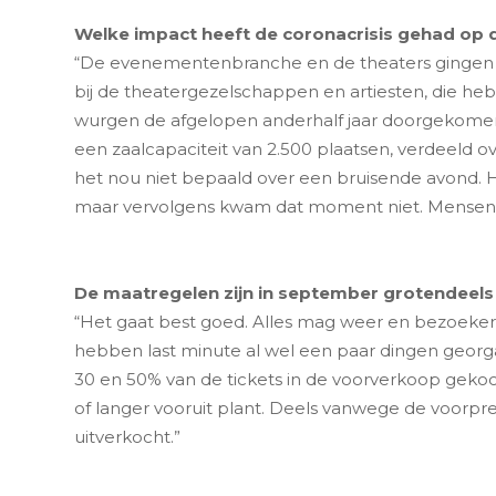
Welke impact heeft de coronacrisis gehad op 
“De evenementenbranche en de theaters gingen als
bij de theatergezelschappen en artiesten, die he
wurgen de afgelopen anderhalf jaar doorgekomen.
een zaalcapaciteit van 2.500 plaatsen, verdeeld o
het nou niet bepaald over een bruisende avond. H
maar vervolgens kwam dat moment niet. Mensen 
De maatregelen zijn in september grotendeels
“Het gaat best goed. Alles mag weer en bezoekers
hebben last minute al wel een paar dingen georgan
30 en 50% van de tickets in de voorverkoop gekocht
of langer vooruit plant. Deels vanwege de voorpre
uitverkocht.”