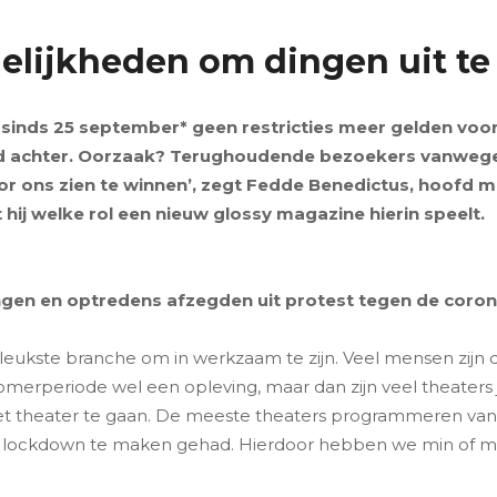
elijkheden om dingen uit te
sinds 25 september* geen restricties meer gelden voor h
d achter. Oorzaak? Terughoudende bezoekers vanwege
r ons zien te winnen’, zegt Fedde Benedictus, hoofd 
hij welke rol een nieuw glossy magazine hierin speelt.
lingen en optredens afzegden uit protest tegen de coro
eukste branche om in werkzaam te zijn. Veel mensen zijn d
 zomerperiode wel een opleving, maar dan zijn veel theaters ju
 theater te gaan. De meeste theaters programmeren van s
 lockdown te maken gehad. Hierdoor hebben we min of mee