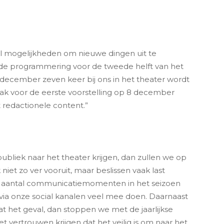
l mogelijkheden om nieuwe dingen uit te
de programmering voor de tweede helft van het
 december zeven keer bij ons in het theater wordt
vlak voor de eerste voorstelling op 8 december
 redactionele content.”
publiek naar het theater krijgen, dan zullen we op
t zo ver vooruit, maar beslissen vaak last
n aantal communicatiemomenten in het seizoen
via onze social kanalen veel mee doen. Daarnaast
at het geval, dan stoppen we met de jaarlijkse
vertrouwen krijgen dat het veilig is om naar het