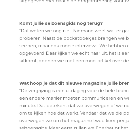
uitgegeven met daarin de programmering voor 
Komt jullie seizoensgids nog terug?
“Dat weten we nog niet. Niemand weet wat er gaa
proberen. Naast de pocketboekjes brengen we b
seizoen, maar ook mooie interviews. We hebben dit
opgevoerd. Daar kijken we echt naar uit, het is e
uitkomt, openen we met een mooi artikel over dez
Wat hoop je dat dit nieuwe magazine jullie bre
“De vergrijzing is een uitdaging voor de hele bran
een andere manier moeten communiceren en wat kor
minute. Dat betekent dat we overwegen of we no
om te kijken hoe dat werkt. Vandaar dat we die p
overwegen we om het magazine twee keer per jaar u
seizoensgids. Maar eerst zullen we überhaupt het