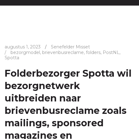
augustus 1, 2023
/
Senefelder Misset
/
bezorgmodel
,
brievenbusreclame
,
folders
,
PostNL
,
Spotta
Folderbezorger Spotta wil
bezorgnetwerk
uitbreiden naar
brievenbusreclame zoals
mailings, sponsored
magazines en