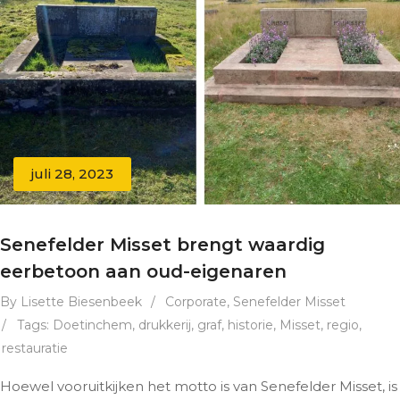
juli 28, 2023
Senefelder Misset brengt waardig
eerbetoon aan oud-eigenaren
By Lisette Biesenbeek
/
Corporate
,
Senefelder Misset
/
Tags:
Doetinchem
,
drukkerij
,
graf
,
historie
,
Misset
,
regio
,
restauratie
Hoewel vooruitkijken het motto is van Senefelder Misset, is