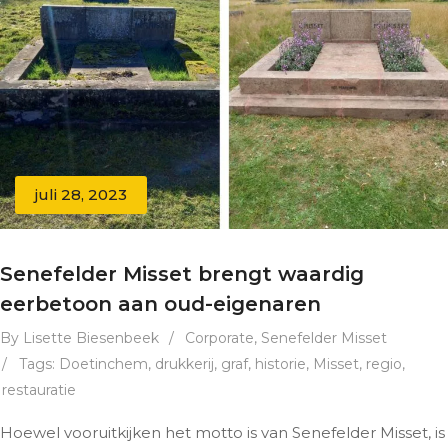
juli 28, 2023
Senefelder Misset brengt waardig
eerbetoon aan oud-eigenaren
By Lisette Biesenbeek
/
Corporate
,
Senefelder Misset
/
Tags:
Doetinchem
,
drukkerij
,
graf
,
historie
,
Misset
,
regio
,
restauratie
Hoewel vooruitkijken het motto is van Senefelder Misset, is