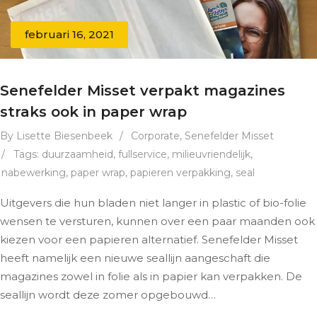
februari 16, 2021
Senefelder Misset verpakt magazines
straks ook in paper wrap
By Lisette Biesenbeek
/
Corporate
,
Senefelder Misset
/
Tags:
duurzaamheid
,
fullservice
,
milieuvriendelijk
,
nabewerking
,
paper wrap
,
papieren verpakking
,
seal
Uitgevers die hun bladen niet langer in plastic of bio-folie
wensen te versturen, kunnen over een paar maanden ook
kiezen voor een papieren alternatief. Senefelder Misset
heeft namelijk een nieuwe seallijn aangeschaft die
magazines zowel in folie als in papier kan verpakken. De
seallijn wordt deze zomer opgebouwd…