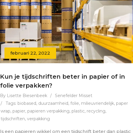
februari 22, 2022
Kun je tijdschriften beter in papier of in
folie verpakken?
By Lisette Biesenbeek
/
Senefelder Misset
/
Tags:
biobased
,
duurzaamheid
,
folie
,
milieuvriendelijk
,
paper
wrap
,
papier
,
papieren verpakking
,
plastic
,
recycling
,
tijdschriften
,
verpakking
Is een papieren wikkel om een tijdschrift beter dan plastic