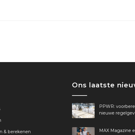
Ons laatste nie
PPWR: voorbere
s
nieuwe regelgev
n
MAX Magazine 
n & berekenen