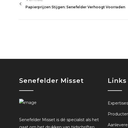
Papierprijzen Stijgen: Senefelder Verhoogt Voorraden
Senefelder Misset
Links
Expertise
Producte
Senefelder Misset is dé specialist als het
Aanlevere
gaat om het drukken van tijdschriften