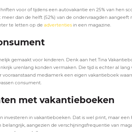
hriften voor of tijdens een autovakantie en 25% van hen sco
at meer dan de helft (52%) van de ondervraagden aangeef
eter te letten op de
advertenties
in een magazine.
consument
lijk gemaakt voor kinderen. Denk aan het Tina Vakantie
rijk urenlang konden vermaken. Die tijd is echter al lang v
er vooraanstaand mediamerk een eigen vakantieboek waar
wassen consument.
ten met vakantieboeken
n investeren in vakantieboeken. Dat is wel print, maar ee
 belangrijk, aangezien de verschijningsfrequentie van magaz