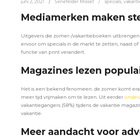
juni 2, 2021
/
Senefelder Misset
/
specials
,
vakant
Mediamerken maken stee
Uitgevers die zomer-/vakantieboeken uitbrengen is e
ervoor om specials in de markt te zetten, naast of 
functie van print verandert.
Magazines lezen populai
Het is een bekend fenomeen: de zomer komt eraa
meer tijd vrijmaken om te lezen. Uit eerder
onder
vakantiegangers (58%) tijdens de vakantie magazin
vakantie.
Meer aandacht voor adv