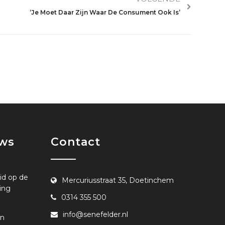
‘Je Moet Daar Zijn Waar De Consument Ook Is’
uws
Contact
id op de
Mercuriusstraat 35, Doetinchem
ing
0314 355 500
info@senefelder.nl
en