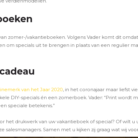
uwe verdienmodellen.
eboeken
n van zomer-/vakantieboeken. Volgens Vader komt dit omdat d
n om specials uit te brengen in plaats van een regulier 
 cadeau
inemerk van het Jaar 2020
, in het coronajaar maar liefst vi
, enkele DIY-specials én een zomerboek. Vader: “Print word
en speciale betekenis.”
r het drukwerk van uw vakantieboek of special? Of wilt u
e salesmanagers. Samen met u kijken zij graag wat wij vo