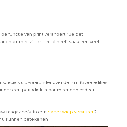
e functie van print verandert.” Je ziet
maandnummer. Zo’n special heeft vaak een veel
er specials uit, waaronder over de tuin (twee edities
t minder een periodiek, maar meer een cadeau.
 uw magazine(s) in een
paper wrap versturen
?
or u kunnen betekenen.