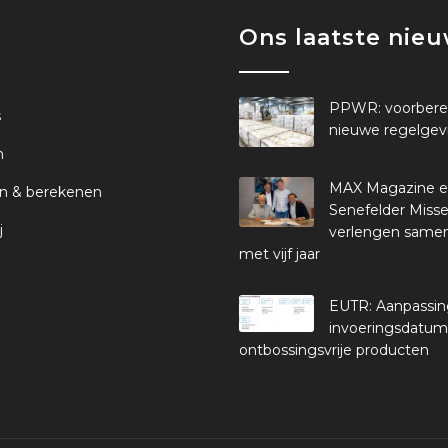
Ons laatste nie
PPWR: voorbere
s
nieuwe regelgev
n
MAX Magazine 
n & berekenen
Senefelder Misse
j
verlengen same
met vijf jaar
EUTR: Aanpassi
invoeringsdatum
ontbossingsvrije producten