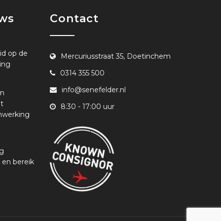
uws
Contact
id op de
Mercuriusstraat 35, Doetinchem
ing
0314 355 500
info@senefelder.nl
en
t
8:30 - 17:00 uur
nwerking
ng
 en bereik