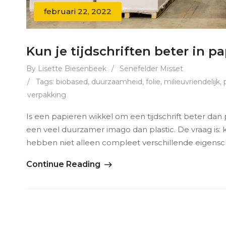
februari 22, 2022
Kun je tijdschriften beter in pa
By Lisette Biesenbeek
/
Senefelder Misset
/
Tags:
biobased
,
duurzaamheid
,
folie
,
milieuvriendelijk
,
verpakking
Is een papieren wikkel om een tijdschrift beter dan p
een veel duurzamer imago dan plastic. De vraag is: k
hebben niet alleen compleet verschillende eigens
Continue Reading