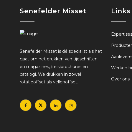
Senefelder Misset
Links
Expertise
Producte
Senefelder Misset is dé specialist als het
Aanlevere
gaat om het drukken van tijdschriften
en magazines, (reis)brochures en
Werken bi
catalogi. We drukken in zowel
Over ons
rotatieoffset als vellenoffset.